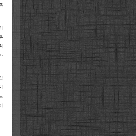
폭
히
우
획
가
입
지
도
이