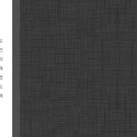
도
건
의
왜
켰
도
랙