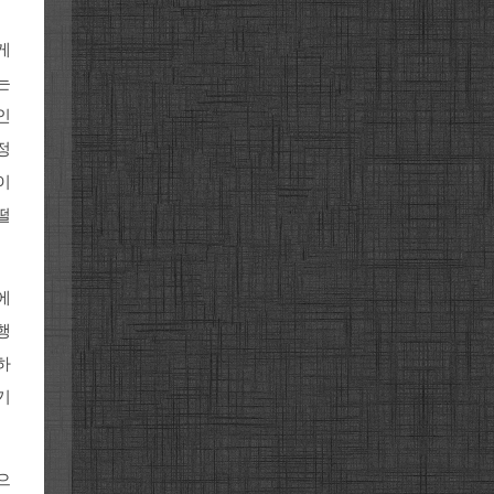
게
는
인
정
이
떨
에
행
하
기
으