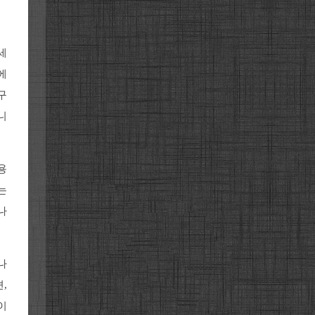
세
에
구
니
용
는
나
나
,
이