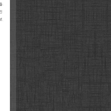
즐
인
보