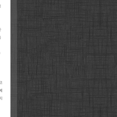
적
반
을
가
으
에
지