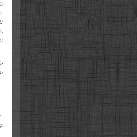
인
.
같
.
이
와
라
우
후