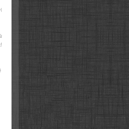
이
습
선
됩
가