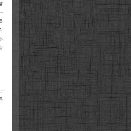
홍
는
를
과
.
장
는
등