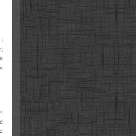
니
것
확
식
 기
권
은