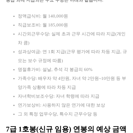
봉급 외에 지급되는 주요 수당은 아래와 같습니다.
정액급식비: 월 140,000원
직급보조비: 월 185,000원
시간외근무수당: 실제 초과 근무 시간에 따라 지급(개인
차 큼)
성과상여금: 연 1회 지급(근무 평가에 따라 차등 지급, 규
모는 보수 규정에 따름)
명절휴가비: 설날, 추석 각 봉급의 60%
가족수당: 배우자 약 4만원, 자녀 약 2만원~10만원 등 부
양가족 상황에 따라 차등 지급
자녀학비보조수당: 자녀 학령에 따라 지급
연가보상비: 사용하지 않은 연가에 대한 보상
그 외 특정 업무수당, 특수지 근무수당 등
7급 1호봉(신규 임용) 연봉의 예상 금액