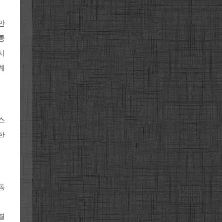
만
통
시
계
스
한
동
결