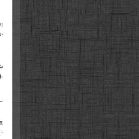
력
하
수
.
는
르
다