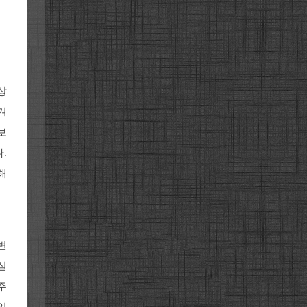
상
겨
보
.
해
변
실
주