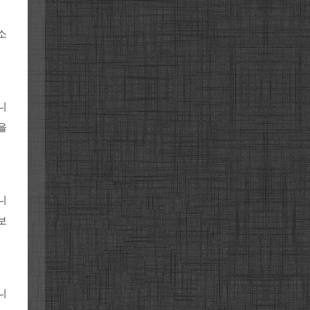
소
니
을
니
보
니