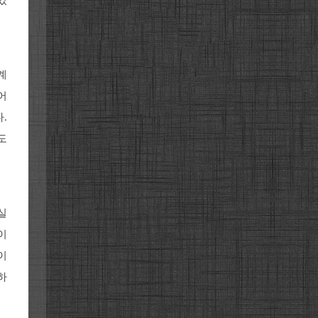
있
계
어
.
도
실
이
이
하