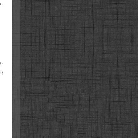
가
하
방