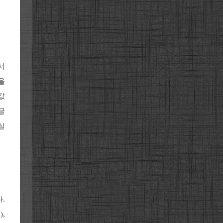
서
을
값
글
실
.
,