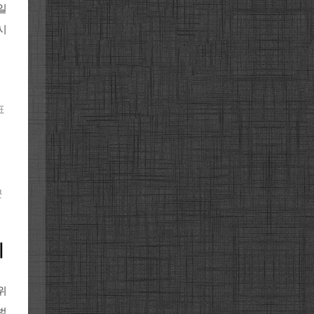
 일
시
표
근
기
위
범