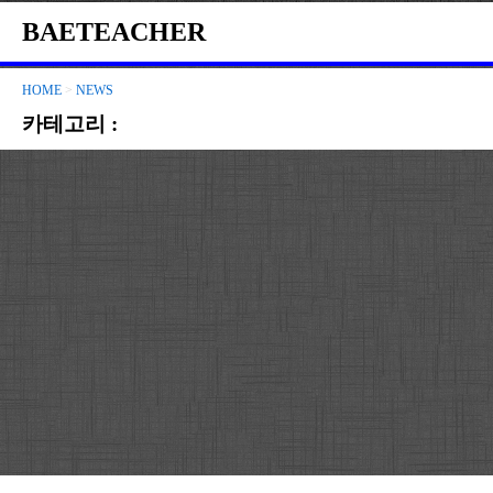
BAETEACHER
HOME
>
NEWS
카테고리 :
NEWS