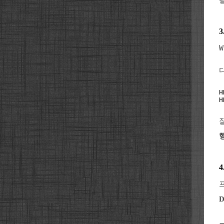
W
H
H
D