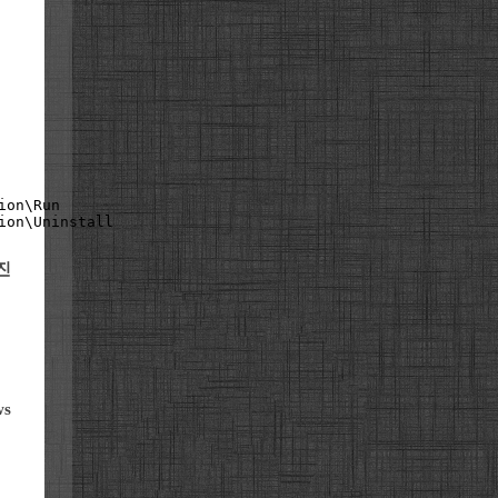
on\Run

ion\Uninstall
진
ws