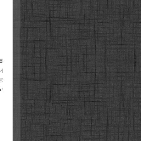
를
서
궁
고