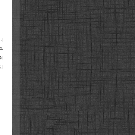
니
은
원
의