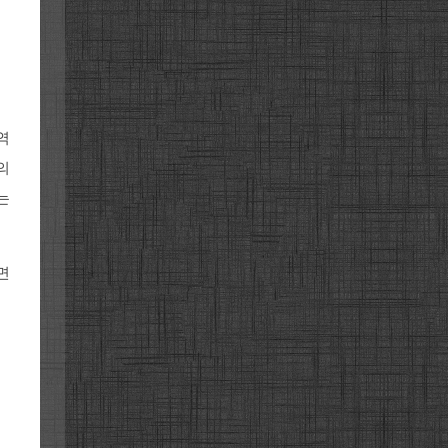
역
의
는
면