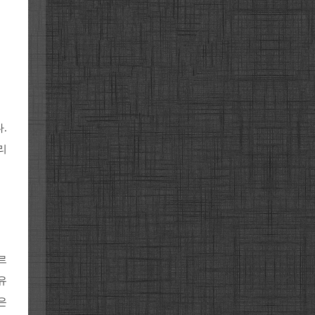
.
리
르
유
은