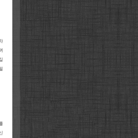
차
껴
길
필
를
신