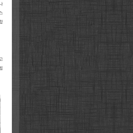
나
스
합
고
됩