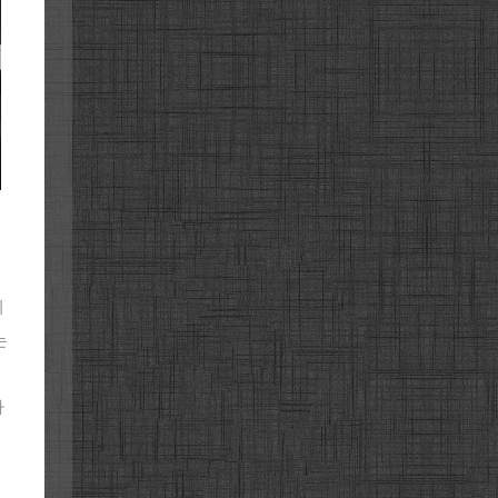
니
는
자