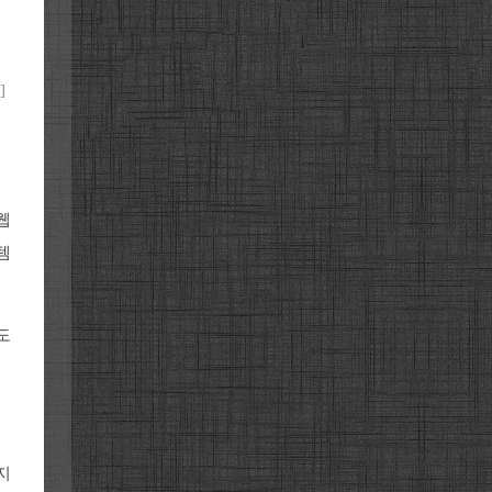
]
웹
템
도
지