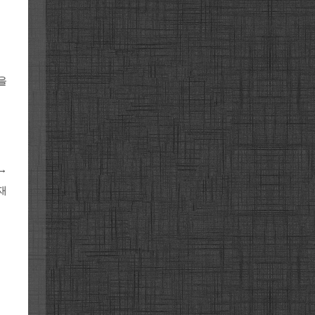
을
→
재