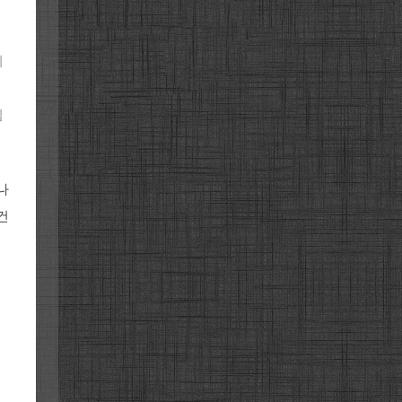
지
심
나
건