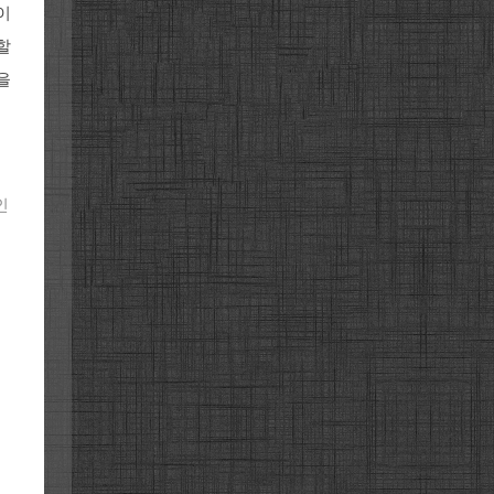
이
할
을
인