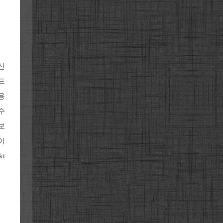
신
드
용
수
보
이
t