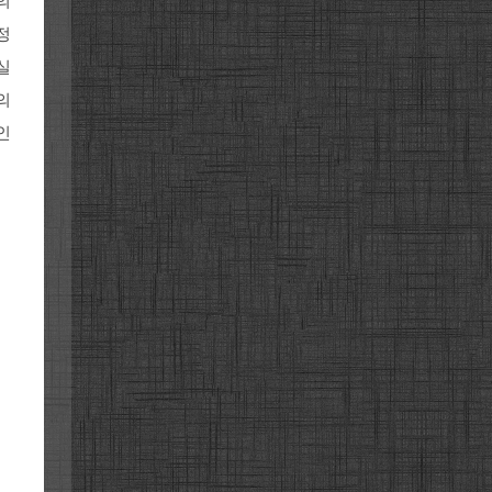
의
정
실
의
인