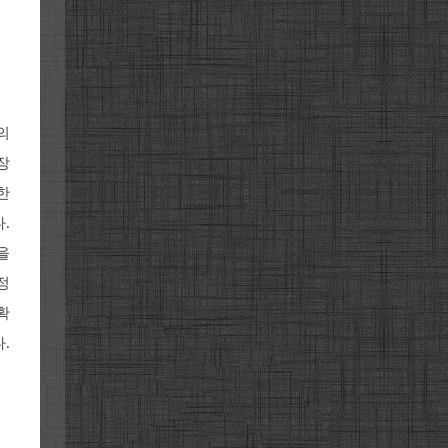
의
장
한
.
을
정
확
.