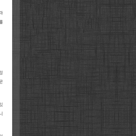
과
를
정
문
있
니