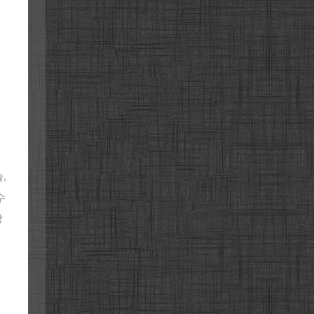
요
,
수
당
도