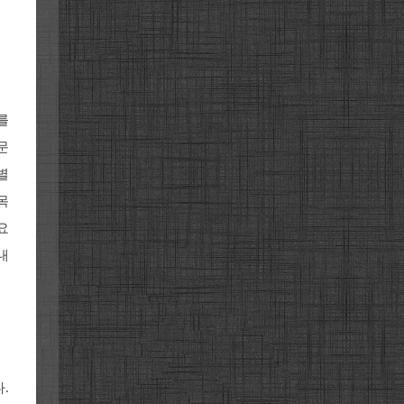
를
문
별
목
요
내
.