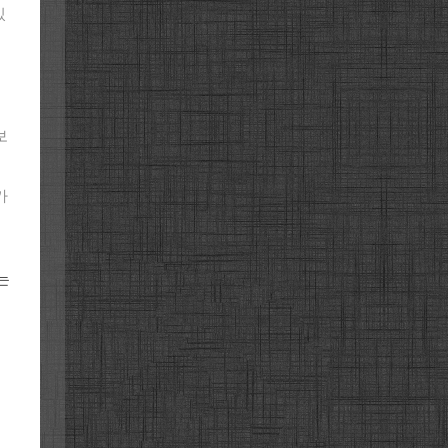
있
보
가
는