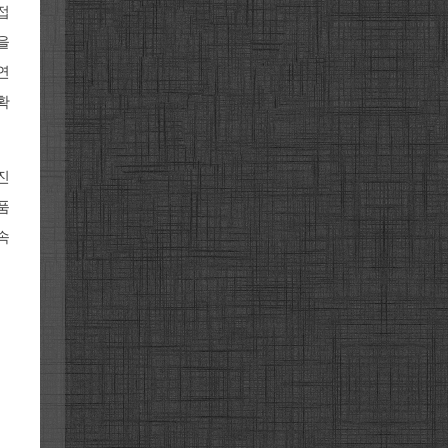
접
을
연
확
진
품
속