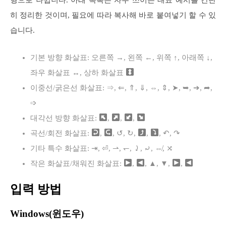
히 정리한 것이며, 필요에 따라 복사해 바로 붙여넣기 할 수 있
습니다.
기본 방향 화살표: 오른쪽 →, 왼쪽 ←, 위쪽 ↑, 아래쪽 ↓,
좌우 화살표
↔
, 상하 화살표
이중선/굵은선 화살표: ⇒, ⇐, ⇑, ⇓, ⇔, ⇕, ➤, ➥, ➔, ➦,
➩
대각선 방향 화살표:
,
,
,
곡선/회전 화살표:
,
, ↺, ↻,
,
, ↶, ↷
기타 특수 화살표: ⇥, ⏎, ⇀, ↽, ⤸, ⤾, ⇎, ⤨
작은 화살표/채워진 화살표:
,
, ▲, ▼,
,
입력 방법
Windows(윈도우)