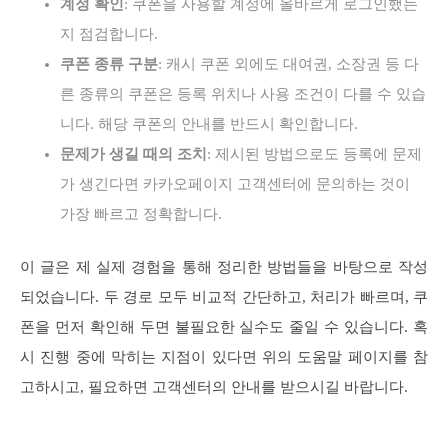
계정 확인
: 쿠폰을 사용할 계정에 올바르게 로그인했는
지 점검합니다.
쿠폰 종류 구분
: 캐시 쿠폰 외에도 대여권, 소장권 등 다
른 종류의 쿠폰은 등록 위치나 사용 조건이 다를 수 있습
니다. 해당 쿠폰의 안내를 반드시 확인합니다.
문제가 생길 때의 조치
: 제시된 방법으로도 등록에 문제
가 생긴다면 카카오페이지 고객센터에 문의하는 것이
가장 빠르고 정확합니다.
이 글은 제 실제 경험을 통해 정리한 방법들을 바탕으로 작성
되었습니다. 두 경로 모두 비교적 간단하고, 처리가 빠르며, 쿠
폰을 먼저 확인해 두면 불필요한 실수도 줄일 수 있습니다. 혹
시 진행 중에 막히는 지점이 있다면 위의 도움말 페이지를 참
고하시고, 필요하면 고객센터의 안내를 받으시길 바랍니다.