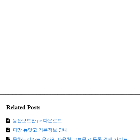
Related Posts
동산보드판 pc 다운로드
피망 뉴맞고 기본정보 안내
문화누리카드 온라인 사용처 교보문고 등록 결제 가이드