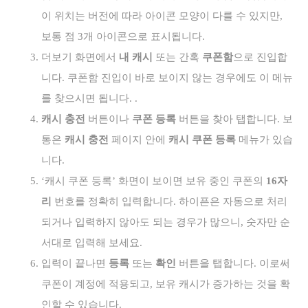
이 위치는 버전에 따라 아이콘 모양이 다를 수 있지만,
보통 점 3개 아이콘으로 표시됩니다.
더보기 화면에서
내 캐시
또는 간혹
쿠폰함
으로 진입합
니다. 쿠폰함 진입이 바로 보이지 않는 경우에도 이 메뉴
를 찾으시면 됩니다. .
캐시 충전
버튼이나
쿠폰 등록
버튼을 찾아 탭합니다. 보
통은
캐시 충전
페이지 안에
캐시 쿠폰 등록
메뉴가 있습
니다.
‘캐시 쿠폰 등록’ 화면이 보이면 보유 중인 쿠폰의
16자
리
번호를 정확히 입력합니다. 하이픈은 자동으로 처리
되거나 입력하지 않아도 되는 경우가 많으니, 숫자만 순
서대로 입력해 보세요.
입력이 끝나면
등록
또는
확인
버튼을 탭합니다. 이로써
쿠폰이 계정에 적용되고, 보유 캐시가 증가하는 것을 확
인할 수 있습니다.