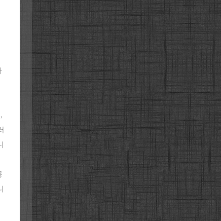
사
,
러
니
공
니
수