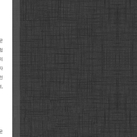
문
험
의
자
런
,
운