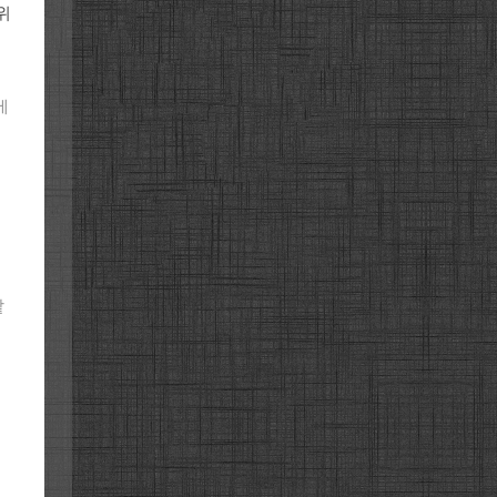
위
에
같
터