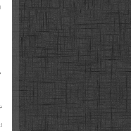
니
가
규
입