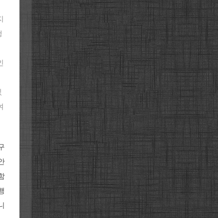
지
행
인
있
여
구
안
함
행
니