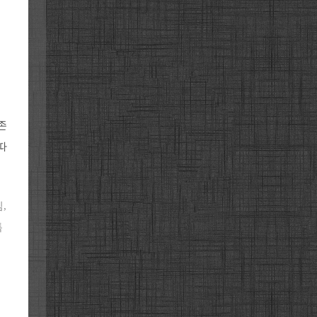
존
따
,
특