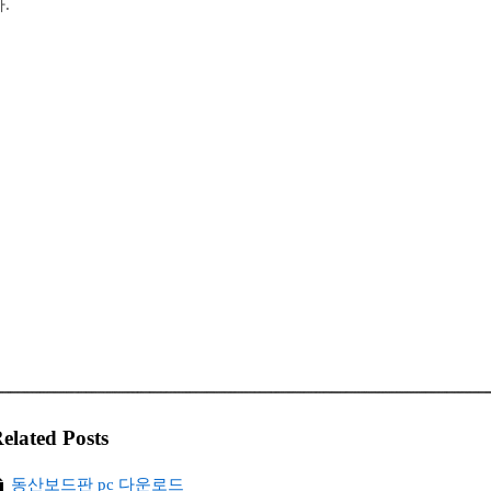
.
elated Posts
동산보드판 pc 다운로드