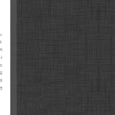
느
.
어
니
는
입
의
연