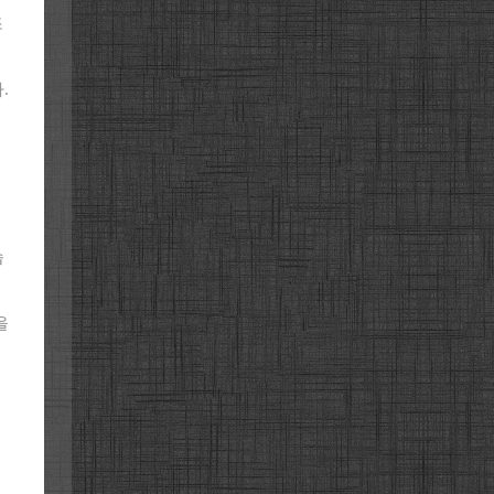
조
.
습
을