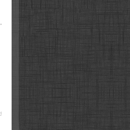
메
”
인