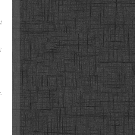
합
할
다