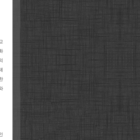
교
화
의
제
한
와
인