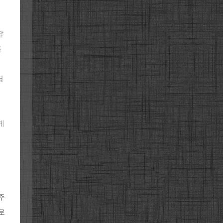
팔
록
경
게
주
로