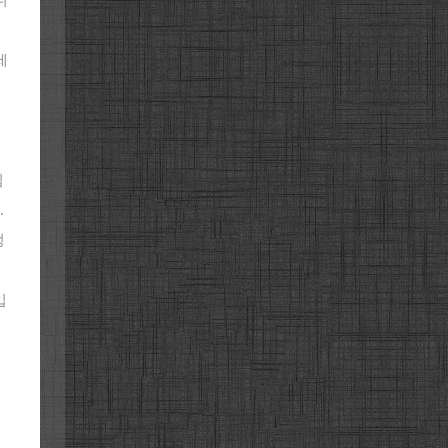
세
임
.
정
입