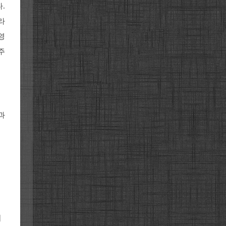
.
라
영
주
과
이