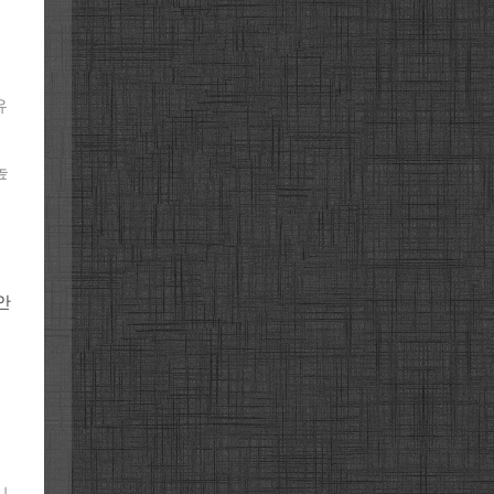
유
높
안
니