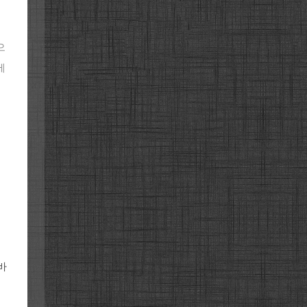
으
메
바