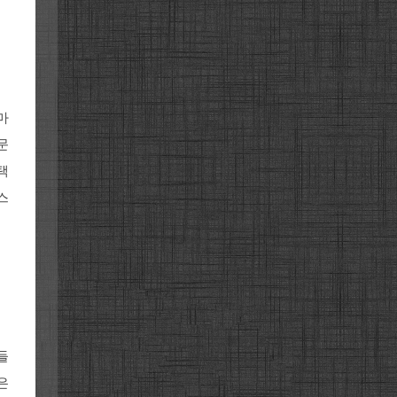
마
문
택
스
들
은