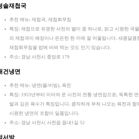
청솔재첩국
추천 메뉴: 재첩국, 재첩회무침
특징: 재첩으로 유명한 사천의 별미 중 하나로, 맑고 시원한 국
의 재첩국이 해장이나 든든한 한 끼에 잘 어울립니다. 새콤달콤
재첩회무침을 밥에 비벼 먹는 것도 인기 있습니다.
주소: 경남 사천시 중앙로 179
재건냉면
추천 메뉴: 냉면(물/비빔), 육전
특징: 1953년부터 이어져 온 사천의 전통 냉면집으로, 독특한 면
발과 깊은 육수가 특징입니다. 큼직하게 부쳐 나오는 육전과 함
시원한 냉면의 조합이 일품입니다.
주소: 경남 사천시 사천읍 읍내1길 52
정서방