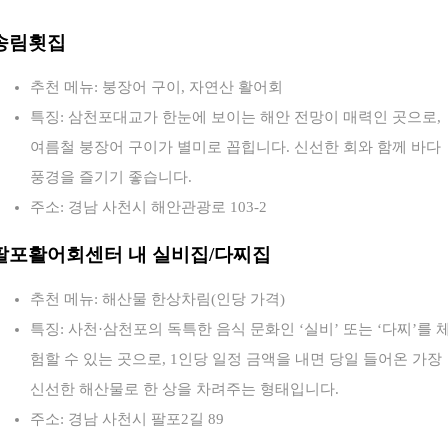
송림횟집
추천 메뉴: 붕장어 구이, 자연산 활어회
특징: 삼천포대교가 한눈에 보이는 해안 전망이 매력인 곳으로,
여름철 붕장어 구이가 별미로 꼽힙니다. 신선한 회와 함께 바다
풍경을 즐기기 좋습니다.
주소: 경남 사천시 해안관광로 103-2
팔포활어회센터 내 실비집/다찌집
추천 메뉴: 해산물 한상차림(인당 가격)
특징: 사천·삼천포의 독특한 음식 문화인 ‘실비’ 또는 ‘다찌’를 
험할 수 있는 곳으로, 1인당 일정 금액을 내면 당일 들어온 가장
신선한 해산물로 한 상을 차려주는 형태입니다.
주소: 경남 사천시 팔포2길 89