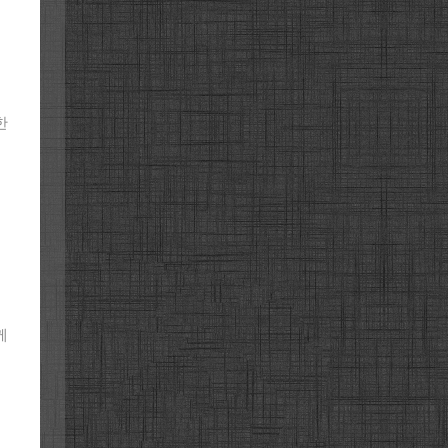
물
한
께