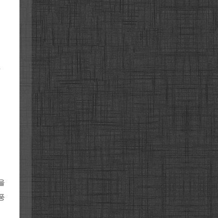
깔
을
풍