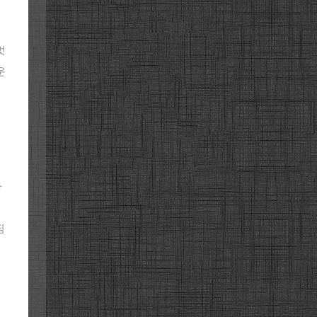
멋
운
하
짐