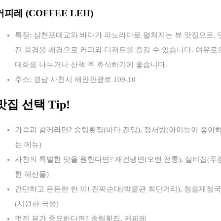
커피레 (COFFEE LEH)
특징: 삼천포대교와 바다가 파노라마로 펼쳐지는 뷰 맛집으로, 
진 풍경을 배경으로 커피와 디저트를 즐길 수 있습니다. 여유로
대화를 나누거나 산책 후 휴식하기에 좋습니다.
주소: 경남 사천시 해안관광로 109-10
맛집 선택 Tip!
가족과 함께라면? 송림횟집(바다 전망), 정서방(아이들이 좋아
는 메뉴)
사천의 특별한 맛을 원한다면? 재건냉면(오랜 전통), 실비집(푸
한 해산물)
간단하고 든든한 한 끼! 진짜순대(박물관 최단거리), 청솔재첩국
(시원한 국물)
멋진 뷰가 중요하다면? 송림횟집, 커피레