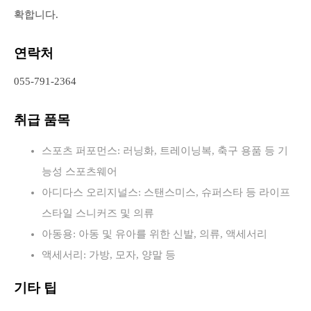
확합니다.
연락처
055-791-2364
취급 품목
스포츠 퍼포먼스: 러닝화, 트레이닝복, 축구 용품 등 기
능성 스포츠웨어
아디다스 오리지널스: 스탠스미스, 슈퍼스타 등 라이프
스타일 스니커즈 및 의류
아동용: 아동 및 유아를 위한 신발, 의류, 액세서리
액세서리: 가방, 모자, 양말 등
기타 팁