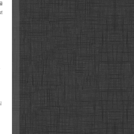
을
보
으
필