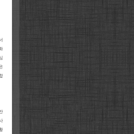
서
화
심
은
합
반
사
황