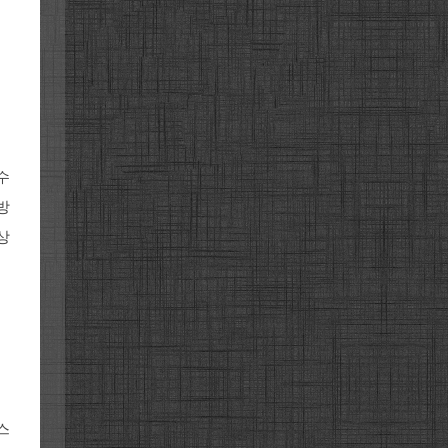
수
방
상
스