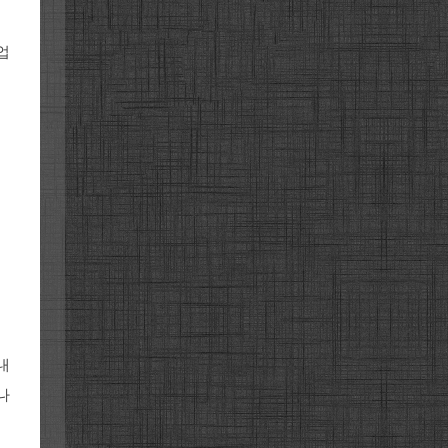
업
내
나