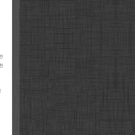
반
한
감