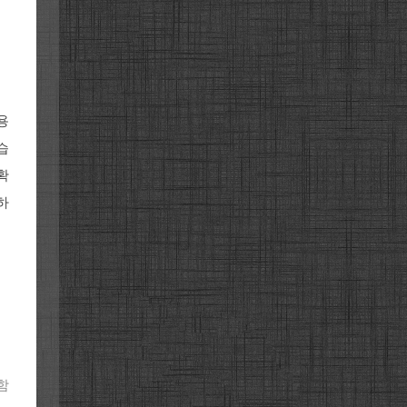
용
습
확
하
함