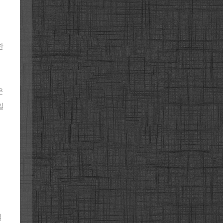
한
은
일
일