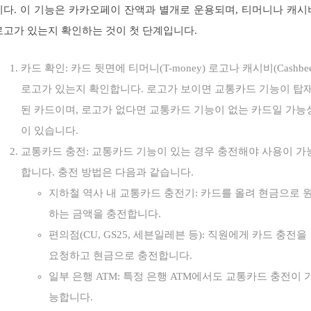
니다. 이 기능은 카카오페이 잔액과 별개로 운용되며, 티머니나 캐시
로고가 있는지 확인하는 것이 첫 단계입니다.
카드 확인: 카드 뒷면에 티머니(T-money) 로고나 캐시비(Cashbee
로고가 있는지 확인합니다. 로고가 보이면 교통카드 기능이 탑
된 카드이며, 로고가 없다면 교통카드 기능이 없는 카드일 가능
이 있습니다.
교통카드 충전: 교통카드 기능이 있는 경우 충전해야 사용이 가
합니다. 충전 방법은 다음과 같습니다.
지하철 역사 내 교통카드 충전기: 카드를 올려 현금으로 
하는 금액을 충전합니다.
편의점(CU, GS25, 세븐일레븐 등): 직원에게 카드 충전을
요청하고 현금으로 충전합니다.
일부 은행 ATM: 특정 은행 ATM에서도 교통카드 충전이 
능합니다.