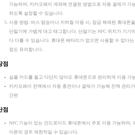
가능하며, 카카오페이 계좌에 연결된 방법으로 자동 결제가 가
하도록 설정할 수 있습니다.
사용 방법: 버스 탑승이나 지하철 이용 시, 잠금 해제된 휴대폰
단말기에 가볍게 대고 태그합니다. 단말기는 NFC 위치가 기기
다 다를 수 있습니다. 휴대폰 배터리가 없으면 사용할 수 없다는
점도 유의합니다.
장점
실물 카드를 들고 다단지 않아도 휴대폰으로 편리하게 이용 가
카카오페이 잔액에서 자동 충전이나 결제가 가능해 잔액 관리가
간편
단점
NFC 기능이 있는 안드로이드 휴대폰에서 주로 이용 가능하며, 
이폰의 경우 제한적일 수 있습니다.