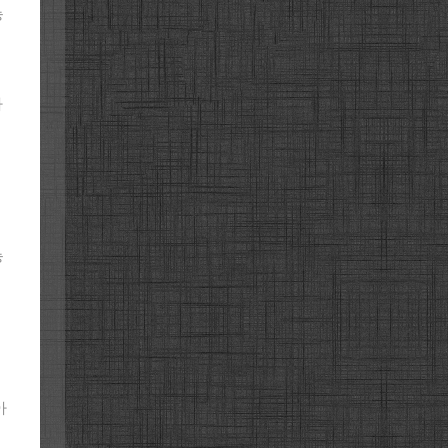
능
을
마
능
아