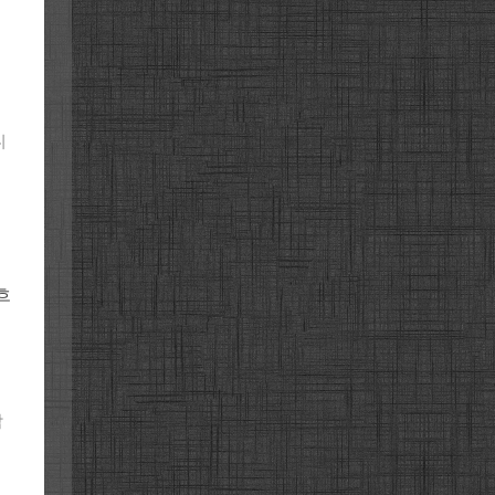
니
흐
합