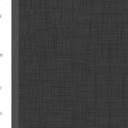
될
하
보
확