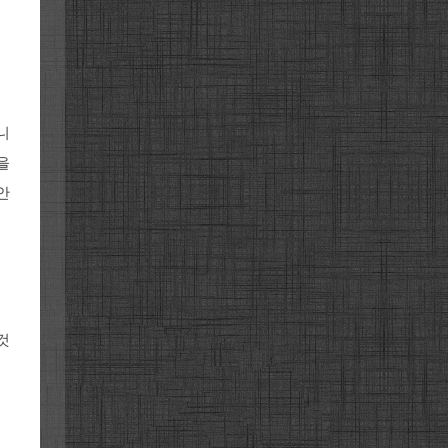
니
을
안
것