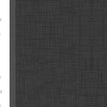
색
새
용
생
이