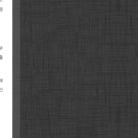
.
원
부
출
해
인