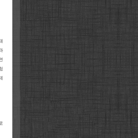
채
과
면
험
제
로