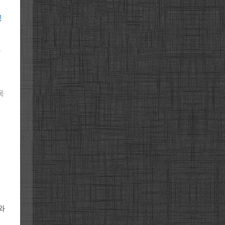
공
로
목
와