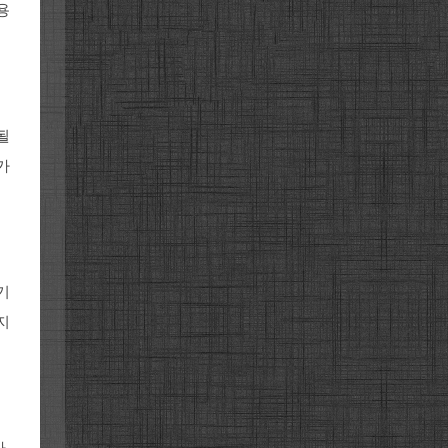
용
될
가
기
지