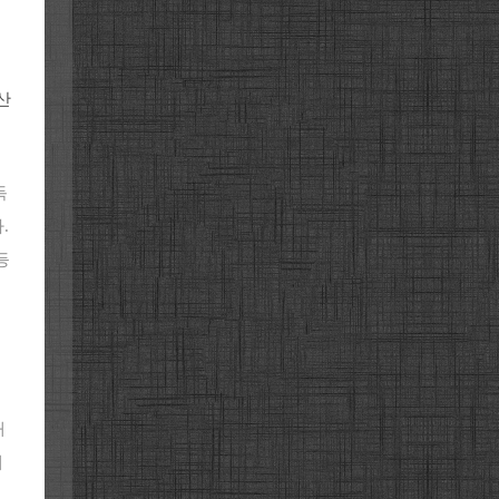
산
득
.
등
해
해