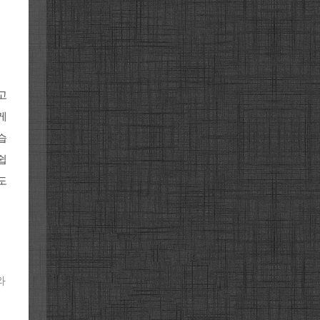
고
게
습
쉽
도
와