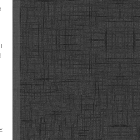
을
가
산
은