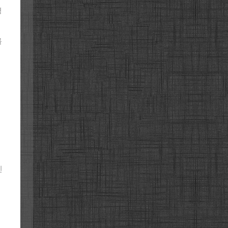
경
를
신