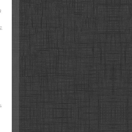
습
도
%