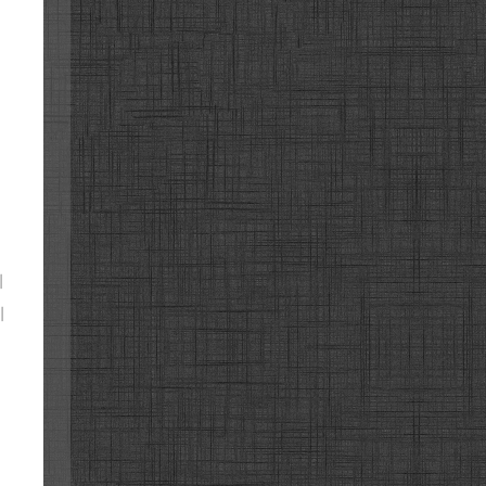
지
니
될