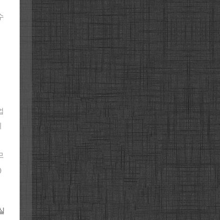
수
업
시
므
)
실