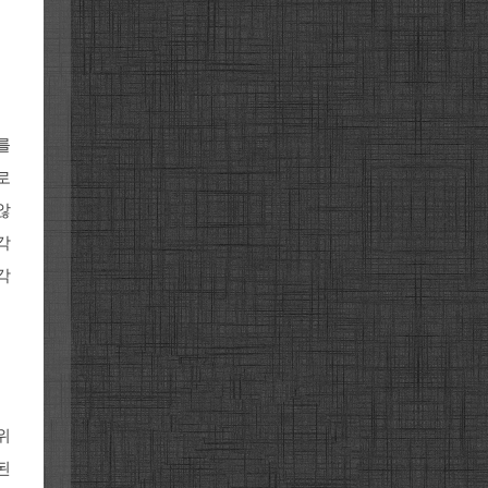
를
로
않
각
각
위
된