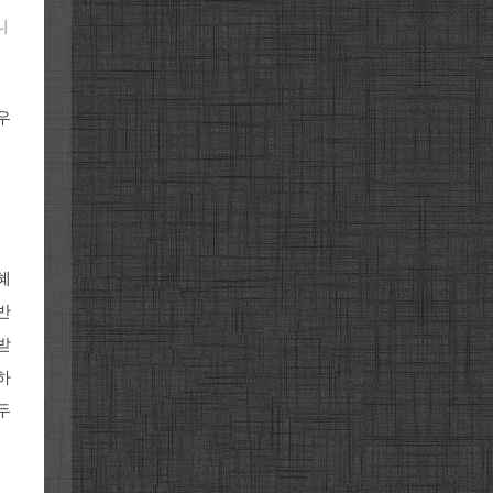
니
우
혜
반
받
하
두