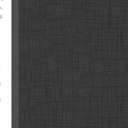
,
도
양
등
인