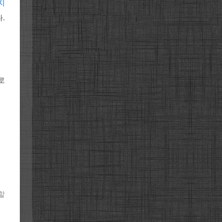
지
.
로
할