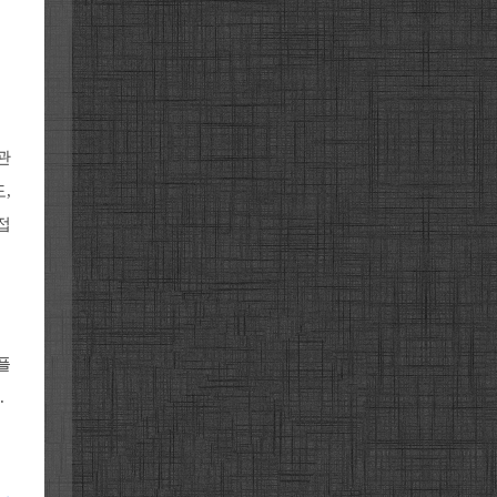
관
,
접
플
.