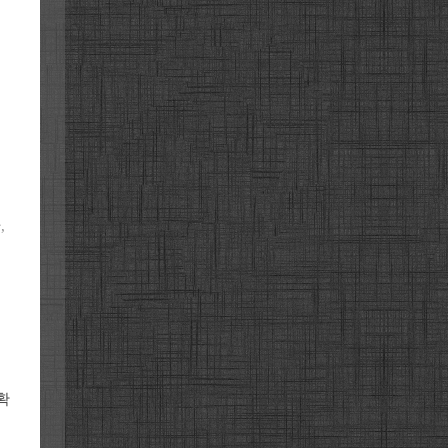
,
행
확