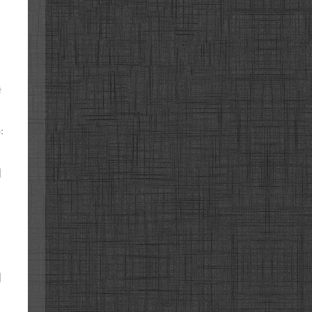
총
:
기
기