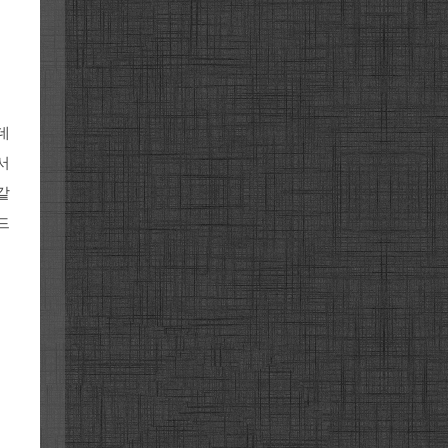
데
서
같
드
기