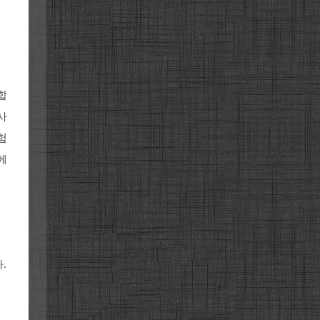
합
사
험
에
.