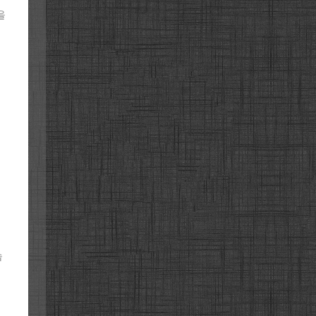
을
이
습