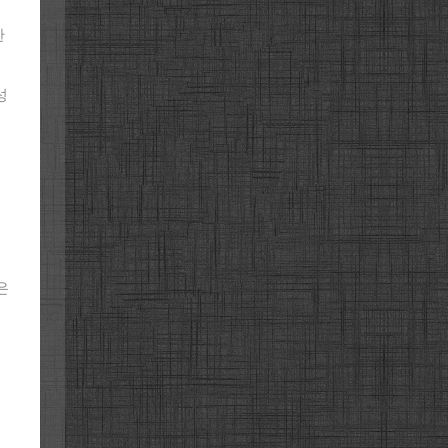
한
성
은