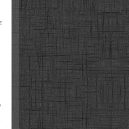
돌
.
중
따