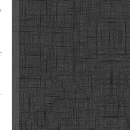
높
료
니