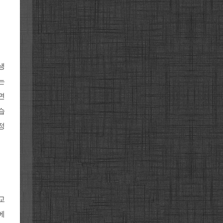
생
는
면
습
정
교
에