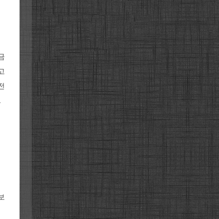
금
고
전
.
보