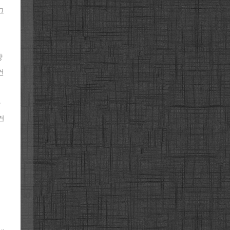
그
로
양
건
금
건