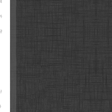
제
까
균
류
있
단
다