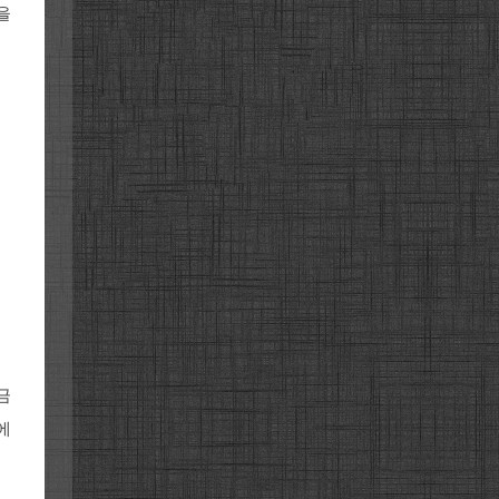
을
금
에