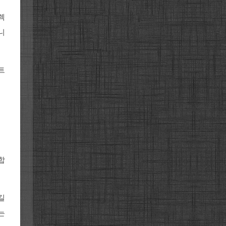
렉
니
트
합
길
는