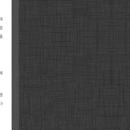
제
링
움
해
권
다