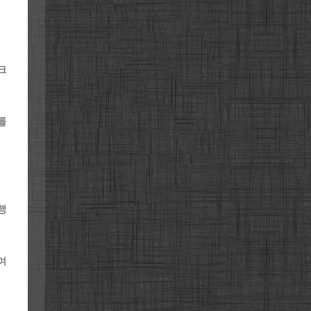
크
를
행
여