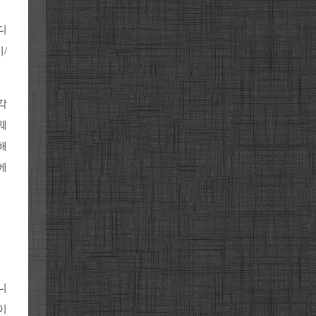
디
/
각
웨
해
에
니
이