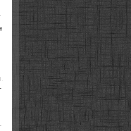
.
을
.
니
니