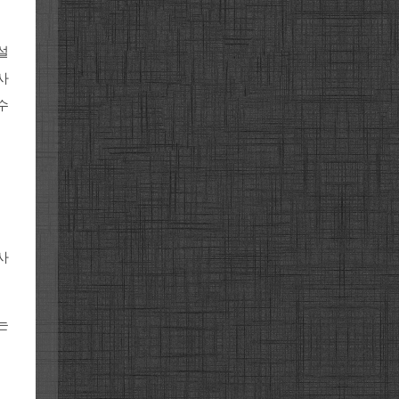
설
사
수
사
는