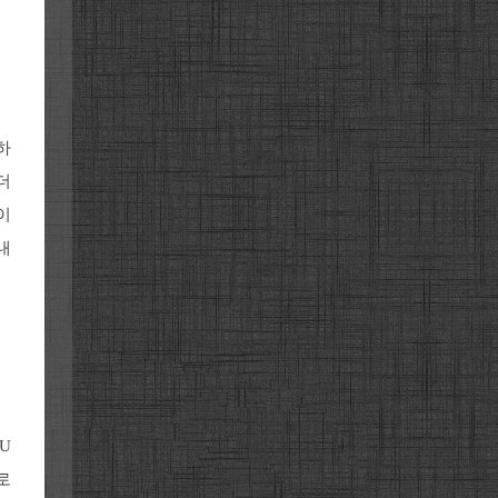
하
더
이
내
U
로