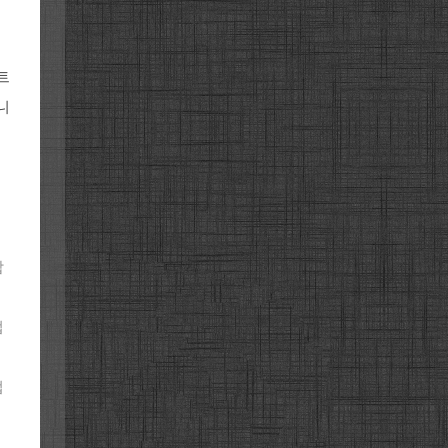
트
니
합
업
업