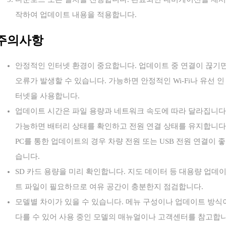
작하여 업데이트 내용을 적용합니다.
주의사항
안정적인 인터넷 환경이 중요합니다. 업데이트 중 연결이 끊기
오류가 발생할 수 있습니다. 가능하면 안정적인 Wi-Fi나 유선 인
터넷을 사용합니다.
업데이트 시간은 파일 용량과 네트워크 속도에 따라 달라집니다
가능하면 배터리 상태를 확인하고 전원 연결 상태를 유지합니다
PC를 통한 업데이트의 경우 차량 전원 또는 USB 전원 연결이 좋
습니다.
SD 카드 용량을 미리 확인합니다. 지도 데이터 등 대용량 업데
트 파일이 필요하므로 여유 공간이 충분한지 점검합니다.
모델별 차이가 있을 수 있습니다. 메뉴 구성이나 업데이트 방식
다를 수 있어 사용 중인 모델의 매뉴얼이나 고객센터를 참고합