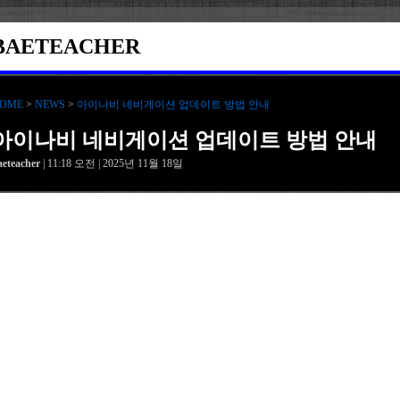
BAETEACHER
OME
>
NEWS
>
아이나비 네비게이션 업데이트 방법 안내
아이나비 네비게이션 업데이트 방법 안내
aeteacher
| 11:18 오전 | 2025년 11월 18일