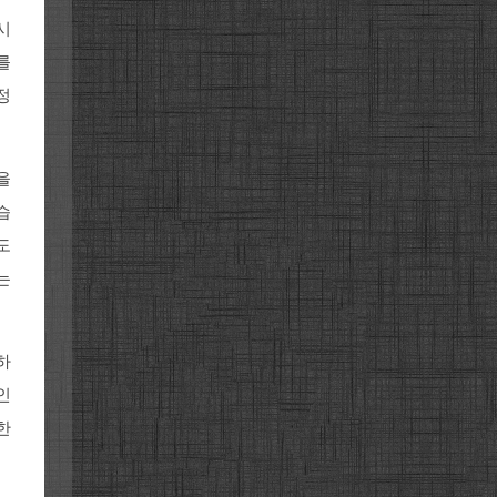
시
를
정
을
습
도
는
하
인
한