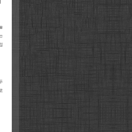
지
눌
는
접
두
로