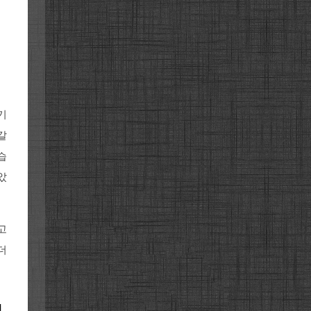
기
갈
습
았
고
더