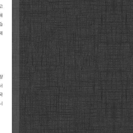
고
해
습
패
량
서
국
니