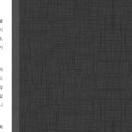
불
이
,
카
작
드
않
말
니
확