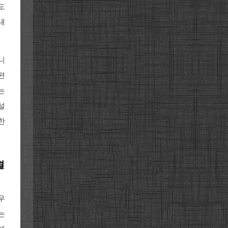
도
내
니
편
는
설
한
결
우
는