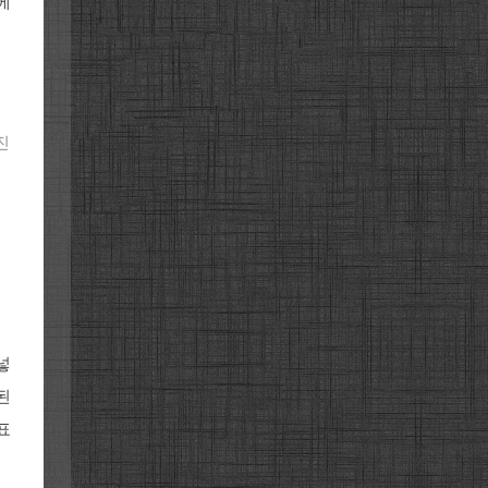
에
진
넣
된
표