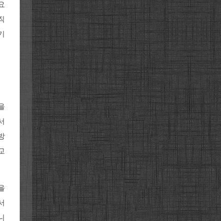
요
직
기
을
서
방
교
을
서
니