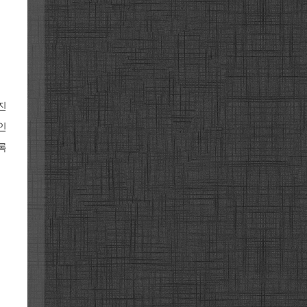
진
인
록