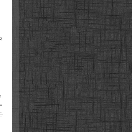
재
지
드
은
.