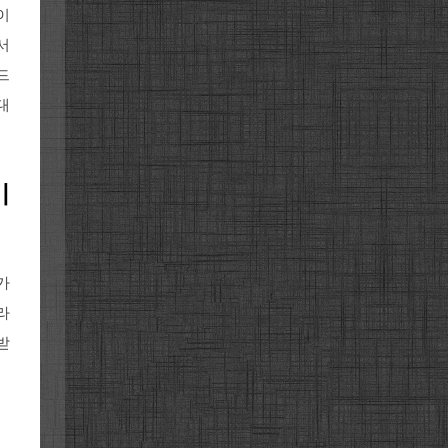
이
서
드
대
비
가
라
받