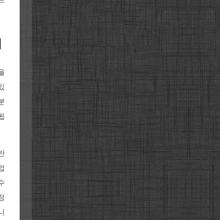
드
기
을
있
분
됩
반
업
수
정
니