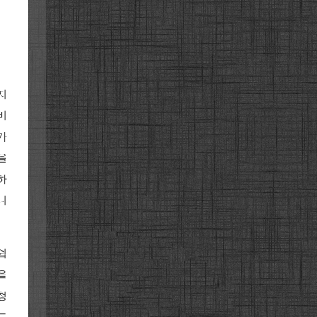
지
비
카
을
하
니
쉽
을
청