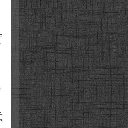
는
번
등
전
중