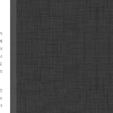
가
계
더
시
도
리
인
는
다