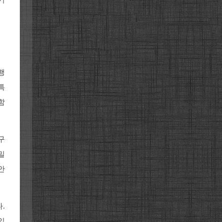
행
특
함
구
밀
안
.
있