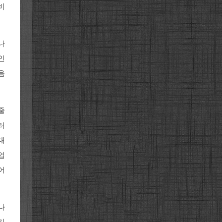
비
나
인
음
줄
러
대
업
어
나
기