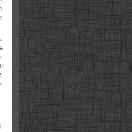
계
본
식
을
아
합
잡
목
면