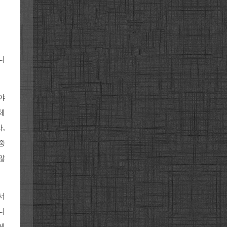
니
야
체
,
중
많
서
니
에