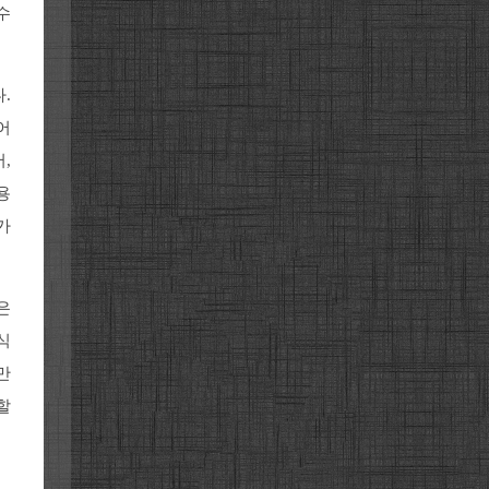
수
.
어
,
용
가
은
식
만
할