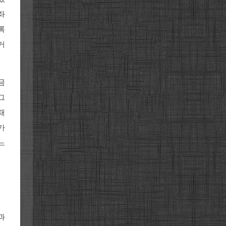
좌
록
거
금
그
때
가
느
과