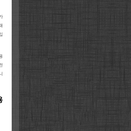
카
때
입
용
전
니
용