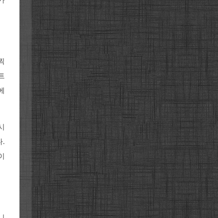
찍
트
에
시
.
이
니