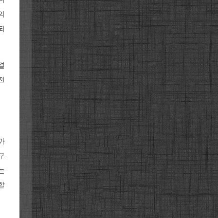
의
되
결
전
까
구
는
할