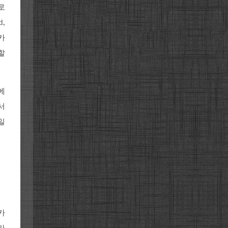
로
,
카
할
에
서
일
카
가