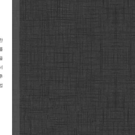
한
를
을
서
후
법