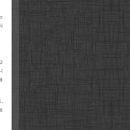
는
식
교
니
용
,
로