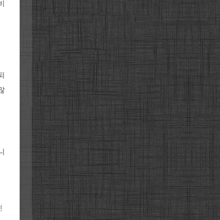
비
되
많
니
현