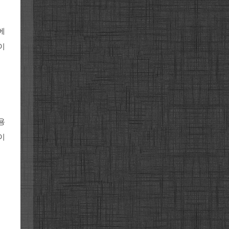
에
이
용
이