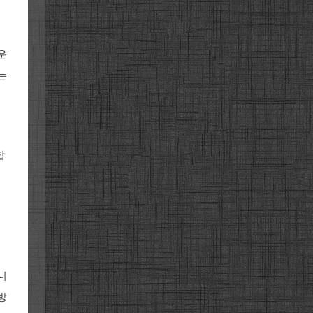
운
는
할
니
방