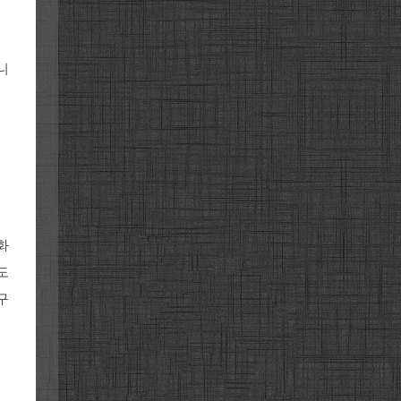
니
화
도
구