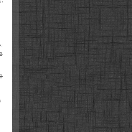
야
지
을
움
여