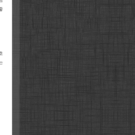
금
좋
호
는