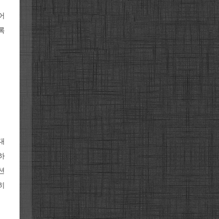
어
록
대
하
션
히