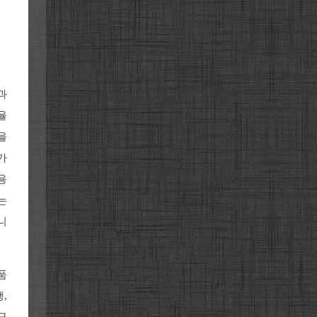
과
율
을
가
용
는
니
품
,