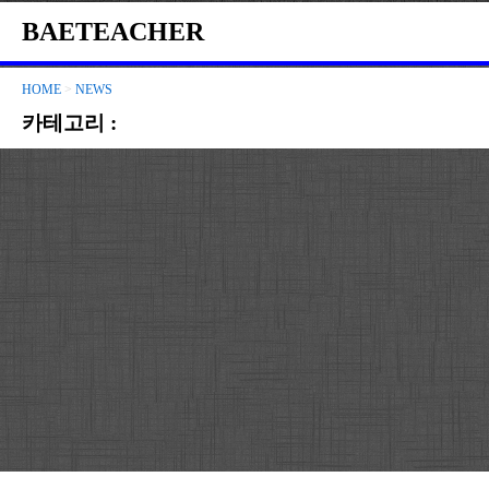
BAETEACHER
HOME
>
NEWS
카테고리 :
NEWS