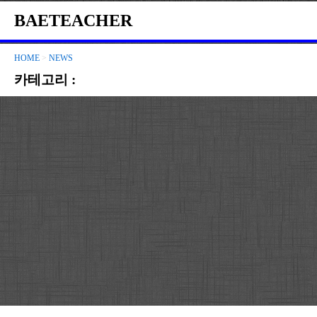
BAETEACHER
HOME
>
NEWS
카테고리 :
NEWS